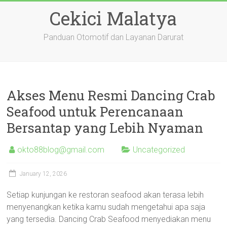
Skip
Cekici Malatya
to
content
Panduan Otomotif dan Layanan Darurat
Akses Menu Resmi Dancing Crab
Seafood untuk Perencanaan
Bersantap yang Lebih Nyaman
okto88blog@gmail.com
Uncategorized
January 12, 2026
Setiap kunjungan ke restoran seafood akan terasa lebih
menyenangkan ketika kamu sudah mengetahui apa saja
yang tersedia. Dancing Crab Seafood menyediakan menu