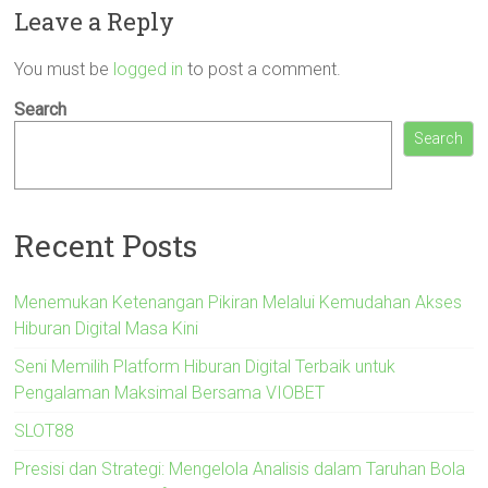
Leave a Reply
You must be
logged in
to post a comment.
Search
Search
Recent Posts
Menemukan Ketenangan Pikiran Melalui Kemudahan Akses
Hiburan Digital Masa Kini
Seni Memilih Platform Hiburan Digital Terbaik untuk
Pengalaman Maksimal Bersama VIOBET
SLOT88
Presisi dan Strategi: Mengelola Analisis dalam Taruhan Bola