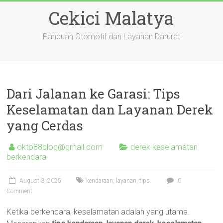
Skip
Cekici Malatya
to
content
Panduan Otomotif dan Layanan Darurat
Dari Jalanan ke Garasi: Tips
Keselamatan dan Layanan Derek
yang Cerdas
okto88blog@gmail.com
derek keselamatan
berkendara
August 3, 2025
kendaraan
,
layanan
,
tips
0
Comment
Ketika berkendara, keselamatan adalah yang utama.