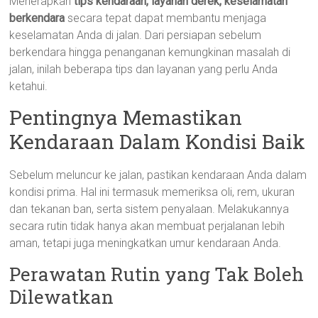
Menerapkan
tips kendaraan, layanan derek, keselamatan
berkendara
secara tepat dapat membantu menjaga
keselamatan Anda di jalan. Dari persiapan sebelum
berkendara hingga penanganan kemungkinan masalah di
jalan, inilah beberapa tips dan layanan yang perlu Anda
ketahui.
Pentingnya Memastikan
Kendaraan Dalam Kondisi Baik
Sebelum meluncur ke jalan, pastikan kendaraan Anda dalam
kondisi prima. Hal ini termasuk memeriksa oli, rem, ukuran
dan tekanan ban, serta sistem penyalaan. Melakukannya
secara rutin tidak hanya akan membuat perjalanan lebih
aman, tetapi juga meningkatkan umur kendaraan Anda.
Perawatan Rutin yang Tak Boleh
Dilewatkan