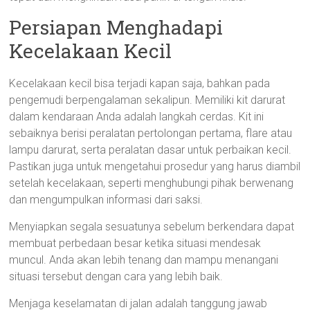
Persiapan Menghadapi
Kecelakaan Kecil
Kecelakaan kecil bisa terjadi kapan saja, bahkan pada
pengemudi berpengalaman sekalipun. Memiliki kit darurat
dalam kendaraan Anda adalah langkah cerdas. Kit ini
sebaiknya berisi peralatan pertolongan pertama, flare atau
lampu darurat, serta peralatan dasar untuk perbaikan kecil.
Pastikan juga untuk mengetahui prosedur yang harus diambil
setelah kecelakaan, seperti menghubungi pihak berwenang
dan mengumpulkan informasi dari saksi.
Menyiapkan segala sesuatunya sebelum berkendara dapat
membuat perbedaan besar ketika situasi mendesak
muncul. Anda akan lebih tenang dan mampu menangani
situasi tersebut dengan cara yang lebih baik.
Menjaga keselamatan di jalan adalah tanggung jawab