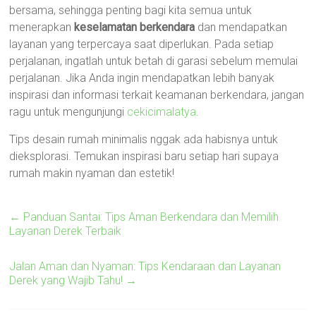
bersama, sehingga penting bagi kita semua untuk
menerapkan
keselamatan berkendara
dan mendapatkan
layanan yang terpercaya saat diperlukan. Pada setiap
perjalanan, ingatlah untuk betah di garasi sebelum memulai
perjalanan. Jika Anda ingin mendapatkan lebih banyak
inspirasi dan informasi terkait keamanan berkendara, jangan
ragu untuk mengunjungi
cekicimalatya
.
Tips desain rumah minimalis nggak ada habisnya untuk
dieksplorasi. Temukan inspirasi baru setiap hari supaya
rumah makin nyaman dan estetik!
←
Panduan Santai: Tips Aman Berkendara dan Memilih
Layanan Derek Terbaik
Jalan Aman dan Nyaman: Tips Kendaraan dan Layanan
Derek yang Wajib Tahu!
→