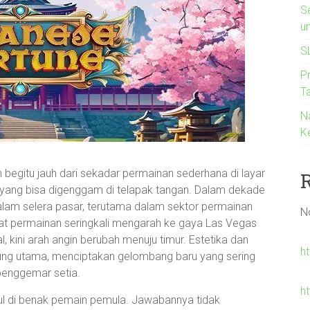
Se
u
S
Pr
T
N
K
an begitu jauh dari sekadar permainan sederhana di layar
yang bisa digenggam di telapak tangan. Dalam dekade
dalam selera pasar, terutama dalam sektor permainan
N
lat permainan seringkali mengarah ke gaya Las Vegas
kini arah angin berubah menuju timur. Estetika dan
h
ung utama, menciptakan gelombang baru yang sering
penggemar setia.
h
l di benak pemain pemula. Jawabannya tidak