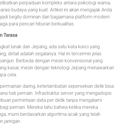
elibatkan perpaduan kompleks antara psikologi warna,
 narasi budaya yang kuat. Artikel ini akan mengajak Anda
njadi begitu dominan dan bagaimana platform modern
a para pencari hiburan berkualitas.
un Terasa
ngkat lunak dari Jepang, ada satu kata kunci yang
g, detail adalah segalanya. Hal ini tercermin jelas
ibangun. Berbeda dengan mesin konvensional yang
i yang kasar, mesin dengan teknologi Jepang menawarkan
npa cela.
permainan daring, keterlambatan sepersekian detik bisa
na hati pemain. Infrastruktur server yang mengadopsi
buan permintaan data per detik tanpa mengalami
l bagi pemain. Mereka tahu bahwa ketika mereka
ga, murni berdasarkan algoritma acak yang telah
n jaringan.