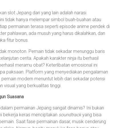
n slot Jepang dari yang lain adalah narasi.
ini tidak hanya melempar simbol buah-buahan atau
iap permainan terasa seperti episode anime pendek di
er pahlawan, ada musuh yang harus dikalahkan, dan
a fitur bonus.
idak monoton. Pemain tidak sekadar menunggu baris
njutan cerita. Apakah karakter ninja itu berhasil
 berhasil meramu obat? Keterlibatan emosional ini
anpa paksaan. Platform yang menyediakan pengalaman
pemain modern menuntut lebih dari sekadar potensi
visual yang berkualitas tinggi.
gun Suasana
 dalam permainan Jepang sangat dinamis? Ini bukan
ni bekerja keras menciptakan
soundtrack
yang bisa
 pemain. Saat fase permainan dasar, musik cenderung