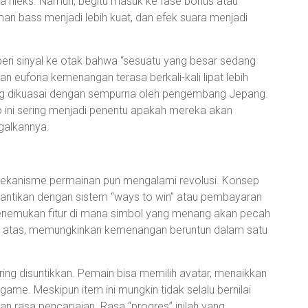
rileks. Namun, begitu masuk ke fase bonus atau
an bass menjadi lebih kuat, dan efek suara menjadi
eri sinyal ke otak bahwa “sesuatu yang besar sedang
an euforia kemenangan terasa berkali-kali lipat lebih
yang dikuasai dengan sempurna oleh pengembang Jepang.
io ini sering menjadi penentu apakah mereka akan
galkannya.
. Mekanisme permainan pun mengalami revolusi. Konsep
digantikan dengan sistem “ways to win” atau pembayaran
 menemukan fitur di mana simbol yang menang akan pecah
ari atas, memungkinkan kemenangan beruntun dalam satu
ring disuntikkan. Pemain bisa memilih avatar, menaikkan
game. Meskipun item ini mungkin tidak selalu bernilai
n rasa pencapaian. Rasa “progres” inilah yang