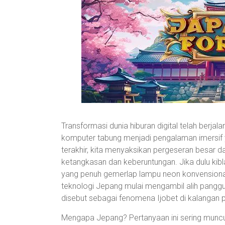
Transformasi dunia hiburan digital telah berjal
komputer tabung menjadi pengalaman imersif 
terakhir, kita menyaksikan pergeseran besar 
ketangkasan dan keberuntungan. Jika dulu kib
yang penuh gemerlap lampu neon konvensional, 
teknologi Jepang mulai mengambil alih pangg
disebut sebagai fenomena Ijobet di kalangan 
Mengapa Jepang? Pertanyaan ini sering muncu