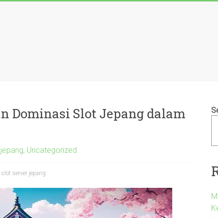
dan Dominasi Slot Jepang dalam
S
 jepang
,
Uncategorized
,
slot server jepang
M
K