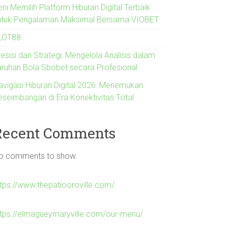
ni Memilih Platform Hiburan Digital Terbaik
ntuk Pengalaman Maksimal Bersama VIOBET
LOT88
esisi dan Strategi: Mengelola Analisis dalam
aruhan Bola Sbobet secara Profesional
avigasi Hiburan Digital 2026: Menemukan
eseimbangan di Era Konektivitas Total
Recent Comments
o comments to show.
ttps://www.thepatiooroville.com/
ttps://elmagueymaryville.com/our-menu/