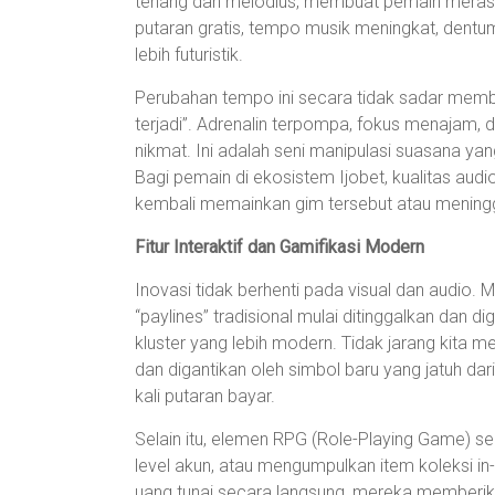
tenang dan melodius, membuat pemain merasa 
putaran gratis, tempo musik meningkat, dentum
lebih futuristik.
Perubahan tempo ini secara tidak sadar memb
terjadi”. Adrenalin terpompa, fokus menajam, d
nikmat. Ini adalah seni manipulasi suasana 
Bagi pemain di ekosistem Ijobet, kualitas aud
kembali memainkan gim tersebut atau mening
Fitur Interaktif dan Gamifikasi Modern
Inovasi tidak berhenti pada visual dan audio
“paylines” tradisional mulai ditinggalkan dan 
kluster yang lebih modern. Tidak jarang kita
dan digantikan oleh simbol baru yang jatuh d
kali putaran bayar.
Selain itu, elemen RPG (Role-Playing Game) se
level akun, atau mengumpulkan item koleksi in-
uang tunai secara langsung, mereka memberika