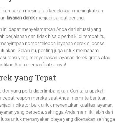
erti kerusakan mesin atau kecelakaan meningkatkan
eran
layanan derek
menjadi sangat penting.
ini dapat menyelamatkan Anda dari situasi yang
 perjalanan dan tidak bisa diperbaiki di tempat itu,
k menyimpan nomor telepon layanan derek di ponsel
tuhkan. Selain itu, penting juga untuk memahami
asuransi yang menyediakan layanan derek gratis atau
 pastikan Anda memanfaatkannya!
rek yang Tepat
aktor yang perlu dipertimbangkan. Cari tahu apakah
pa cepat respon mereka saat Anda meminta bantuan.
jadi indikator baik untuk menentukan kualitas layanan.
nan yang berbeda, sehingga Anda memiliki lebih dari
ngan lupa untuk menanyakan biaya yang dikenakan sehingga