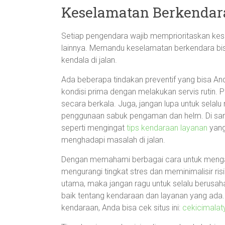
Keselamatan Berkendara
Setiap pengendara wajib memprioritaskan kese
lainnya. Memandu keselamatan berkendara bis
kendala di jalan.
Ada beberapa tindakan preventif yang bisa An
kondisi prima dengan melakukan servis rutin. P
secara berkala. Juga, jangan lupa untuk selalu
penggunaan sabuk pengaman dan helm. Di samp
seperti mengingat
tips kendaraan layanan
yang
menghadapi masalah di jalan.
Dengan memahami berbagai cara untuk mengat
mengurangi tingkat stres dan meminimalisir ri
utama, maka jangan ragu untuk selalu berusa
baik tentang kendaraan dan layanan yang ada. 
kendaraan, Anda bisa cek situs ini:
cekicimalat