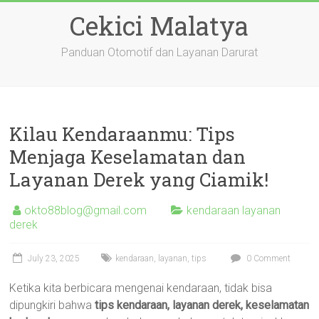
Skip
Cekici Malatya
to
content
Panduan Otomotif dan Layanan Darurat
Kilau Kendaraanmu: Tips
Menjaga Keselamatan dan
Layanan Derek yang Ciamik!
okto88blog@gmail.com
kendaraan layanan
derek
July 23, 2025
kendaraan
,
layanan
,
tips
0 Comment
Ketika kita berbicara mengenai kendaraan, tidak bisa
dipungkiri bahwa
tips kendaraan, layanan derek, keselamatan