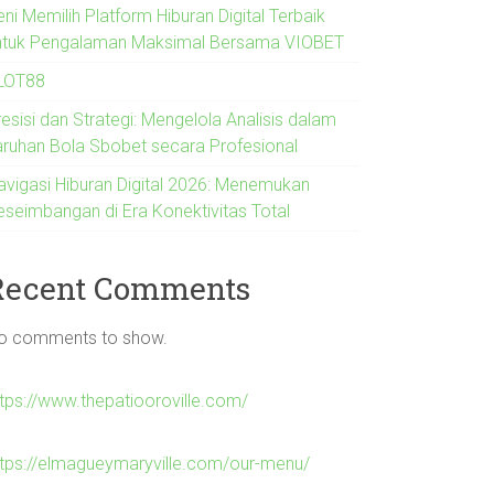
ni Memilih Platform Hiburan Digital Terbaik
ntuk Pengalaman Maksimal Bersama VIOBET
LOT88
esisi dan Strategi: Mengelola Analisis dalam
aruhan Bola Sbobet secara Profesional
avigasi Hiburan Digital 2026: Menemukan
eseimbangan di Era Konektivitas Total
Recent Comments
o comments to show.
ttps://www.thepatiooroville.com/
ttps://elmagueymaryville.com/our-menu/