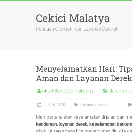
Skip
to
Cekici Malatya
content
Panduan Otomotif dan Layanan Darurat
Menyelamatkan Hari: Tip
Aman dan Layanan Dere
okto88blog@gmail.com
derek kes
July 26, 2025
kendaraan
,
layanan
,
tips
Mempertahankan keselamatan di jalan dan me
kendaraan, layanan derek, keselamatan berken
sibuk ini, terkadang kita menemukan diri kita d