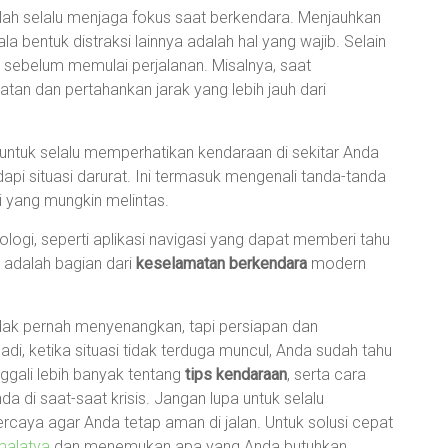
lah selalu menjaga fokus saat berkendara. Menjauhkan
a bentuk distraksi lainnya adalah hal yang wajib. Selain
ca sebelum memulai perjalanan. Misalnya, saat
tan dan pertahankan jarak yang lebih jauh dari
h untuk selalu memperhatikan kendaraan di sekitar Anda
api situasi darurat. Ini termasuk mengenali tanda-tanda
i yang mungkin melintas.
ogi, seperti aplikasi navigasi yang dapat memberi tahu
 adalah bagian dari
keselamatan berkendara
modern
idak pernah menyenangkan, tapi persiapan dan
i, ketika situasi tidak terduga muncul, Anda sudah tahu
ggali lebih banyak tentang
tips kendaraan
, serta cara
di saat-saat krisis. Jangan lupa untuk selalu
rcaya agar Anda tetap aman di jalan. Untuk solusi cepat
malatya
dan menemukan apa yang Anda butuhkan.