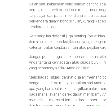
Salah satu kebiasaan yang sangat penting ada
perangkat seperti ponsel dan menghindari segal
itu, pelajari dan pahami kondisi jalan dan cua
berkendara dalam kondisi hujan, kurangi kecepa
kendaraan di depan.
Keterampilan defensif juga penting. Berlatihla
dan siap untuk bereaksi jika ada yang menghad
keterlambatan kendaraan lain atau pejalan kak
Jangan pernah ragu untuk memanfaatkan teknol
Anda tentang kemacetan atau cuaca buruk. Ini
yang seharusnya tidak Anda abaikan.
Menghadapi situasi darurat di jalan memang t
pengetahuan bisa menyelamatkan hari Anda. Jad
apa yang harus dilakukan. Lanjutkan untuk men
bagaimana layanan derek dapat membantu Anda 
memeriksa informasi terbaru dan sumber terpe
dan terpercaya, Anda bisa mengunjungi
cekici