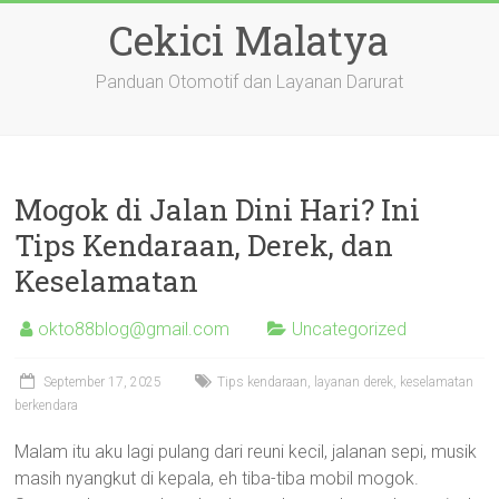
Skip
Cekici Malatya
to
content
Panduan Otomotif dan Layanan Darurat
Mogok di Jalan Dini Hari? Ini
Tips Kendaraan, Derek, dan
Keselamatan
okto88blog@gmail.com
Uncategorized
September 17, 2025
Tips kendaraan, layanan derek, keselamatan
berkendara
Malam itu aku lagi pulang dari reuni kecil, jalanan sepi, musik
masih nyangkut di kepala, eh tiba-tiba mobil mogok.