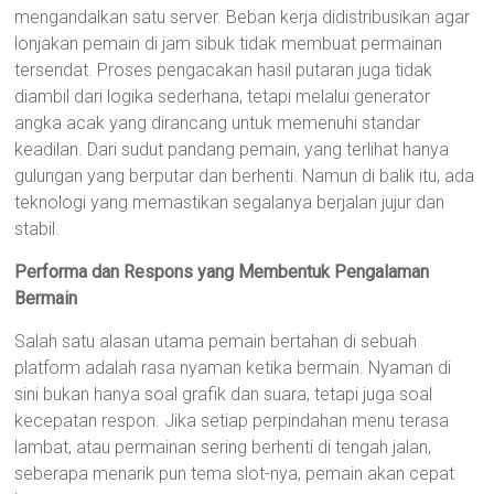
mengandalkan satu server. Beban kerja didistribusikan agar
lonjakan pemain di jam sibuk tidak membuat permainan
tersendat. Proses pengacakan hasil putaran juga tidak
diambil dari logika sederhana, tetapi melalui generator
angka acak yang dirancang untuk memenuhi standar
keadilan. Dari sudut pandang pemain, yang terlihat hanya
gulungan yang berputar dan berhenti. Namun di balik itu, ada
teknologi yang memastikan segalanya berjalan jujur dan
stabil.
Performa dan Respons yang Membentuk Pengalaman
Bermain
Salah satu alasan utama pemain bertahan di sebuah
platform adalah rasa nyaman ketika bermain. Nyaman di
sini bukan hanya soal grafik dan suara, tetapi juga soal
kecepatan respon. Jika setiap perpindahan menu terasa
lambat, atau permainan sering berhenti di tengah jalan,
seberapa menarik pun tema slot-nya, pemain akan cepat