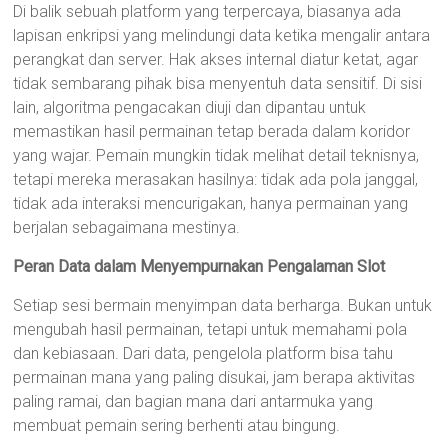
Di balik sebuah platform yang terpercaya, biasanya ada
lapisan enkripsi yang melindungi data ketika mengalir antara
perangkat dan server. Hak akses internal diatur ketat, agar
tidak sembarang pihak bisa menyentuh data sensitif. Di sisi
lain, algoritma pengacakan diuji dan dipantau untuk
memastikan hasil permainan tetap berada dalam koridor
yang wajar. Pemain mungkin tidak melihat detail teknisnya,
tetapi mereka merasakan hasilnya: tidak ada pola janggal,
tidak ada interaksi mencurigakan, hanya permainan yang
berjalan sebagaimana mestinya.
Peran Data dalam Menyempurnakan Pengalaman Slot
Setiap sesi bermain menyimpan data berharga. Bukan untuk
mengubah hasil permainan, tetapi untuk memahami pola
dan kebiasaan. Dari data, pengelola platform bisa tahu
permainan mana yang paling disukai, jam berapa aktivitas
paling ramai, dan bagian mana dari antarmuka yang
membuat pemain sering berhenti atau bingung.