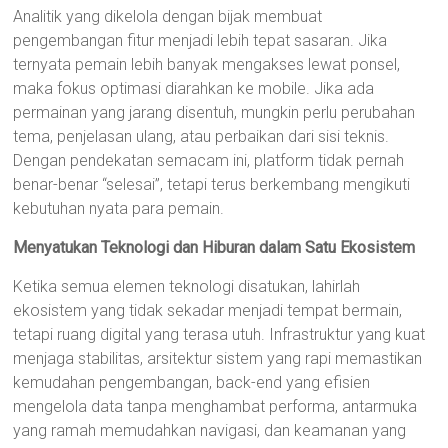
Analitik yang dikelola dengan bijak membuat
pengembangan fitur menjadi lebih tepat sasaran. Jika
ternyata pemain lebih banyak mengakses lewat ponsel,
maka fokus optimasi diarahkan ke mobile. Jika ada
permainan yang jarang disentuh, mungkin perlu perubahan
tema, penjelasan ulang, atau perbaikan dari sisi teknis.
Dengan pendekatan semacam ini, platform tidak pernah
benar-benar “selesai”, tetapi terus berkembang mengikuti
kebutuhan nyata para pemain.
Menyatukan Teknologi dan Hiburan dalam Satu Ekosistem
Ketika semua elemen teknologi disatukan, lahirlah
ekosistem yang tidak sekadar menjadi tempat bermain,
tetapi ruang digital yang terasa utuh. Infrastruktur yang kuat
menjaga stabilitas, arsitektur sistem yang rapi memastikan
kemudahan pengembangan, back-end yang efisien
mengelola data tanpa menghambat performa, antarmuka
yang ramah memudahkan navigasi, dan keamanan yang