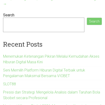
→
Search
Search
Recent Posts
Menemukan Ketenangan Pikiran Melalui Kemudahan Akses
Hiburan Digital Masa Kini
Seni Memilih Platform Hiburan Digital Terbaik untuk
Pengalaman Maksimal Bersama VIOBET
SLOT88
Presisi dan Strategi: Mengelola Analisis dalam Taruhan Bola
Sbobet secara Profesional