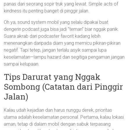
panas dari seorang sopir truk yang lewat. Simple acts of
kindness itu penting banget di pinggir jalan.
Oh ya, sound system mobil yang selalu dipakai buat
dengerin podcast juga bisa jadi “teman” biar nggak panik.
Suara akrab dari podcaster favorit kadang lebih
menenangkan daripada diam yang memicu pikiran-pikiran
negatif. Tapi tetep, jangan terlalu asyik sampai lupa
keselamatan—lampu hazard dan segitiga pengaman jangan
sampai kelupaan.
Tips Darurat yang Nggak
Sombong (Catatan dari Pinggir
Jalan)
Kalau udah kejadian dan harus nunggu derek, prioritas
utama adalah keselamatan personal. Pertama, kalau lokasi
aman, tetap di dalam mobil dengan sabuk terpasang