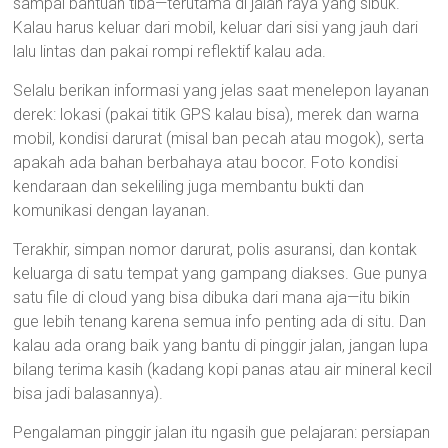
sampai bantuan tiba—terutama di jalan raya yang sibuk.
Kalau harus keluar dari mobil, keluar dari sisi yang jauh dari
lalu lintas dan pakai rompi reflektif kalau ada.
Selalu berikan informasi yang jelas saat menelepon layanan
derek: lokasi (pakai titik GPS kalau bisa), merek dan warna
mobil, kondisi darurat (misal ban pecah atau mogok), serta
apakah ada bahan berbahaya atau bocor. Foto kondisi
kendaraan dan sekeliling juga membantu bukti dan
komunikasi dengan layanan.
Terakhir, simpan nomor darurat, polis asuransi, dan kontak
keluarga di satu tempat yang gampang diakses. Gue punya
satu file di cloud yang bisa dibuka dari mana aja—itu bikin
gue lebih tenang karena semua info penting ada di situ. Dan
kalau ada orang baik yang bantu di pinggir jalan, jangan lupa
bilang terima kasih (kadang kopi panas atau air mineral kecil
bisa jadi balasannya).
Pengalaman pinggir jalan itu ngasih gue pelajaran: persiapan