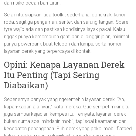
dan risiko pecah ban turun.
Selain itu, siapkan juga toolkit sederhana: dongkrak, kunci
roda, segitiga pengaman, senter, dan sarung tangan. Spare
tyre wajib ada dan pastikan kondisinya layak pakai. Kalau
nggak punya kemampuan ganti ban di pinggir jalan, minimal
punya powerbank buat telepon dan lampu, serta nomor
layanan derek yang terpercaya di kontak.
Opini: Kenapa Layanan Derek
Itu Penting (Tapi Sering
Diabaikan)
Sebenernya banyak yang ngeremehin layanan derek. “Ah,
kapan-kapan aja nyari,” kata mereka. Gue sempet mikir gitu
juga sampai kejadian kempes itu. Ternyata, layanan derek
bukan cuma soal mindahin mobil, tapi soal keamanan dan
kecepatan penanganan. Pilih derek yang pakai mobil flatbed
kalau mobilmu masih oke—lebih aman karena nggak