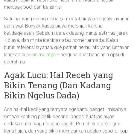
merusak bodi dan transmisi.
Satu hal yang sering diabaikan: catat biaya dan jenis layanan
dari awal. Banyak kasus biaya melonjak karena
ketidakjelasan. Sebelum derek datang, minta estimasi jarak
+ biaya, dan minta identitas atau nomer armada. Kalau
butuh referensi layanan, gue pernah nemu info yang lumayan
lengkap di
cekicimalatya
—berguna buat bandingin opsi di
daerahmu.
Agak Lucu: Hal Receh yang
Bikin Tenang (Dan Kadang
Bikin Ngelus Dada)
Ada hal-hal kecil yang ternyata ngebantu banget—misalnya
simpan kantung plastik besar di bagasi buat jas hujan
dadakan atau sapu tangan basah. Pernah suatu kali gue
kena hujan, dan yang bikin meringankan adalah sebotol kopi