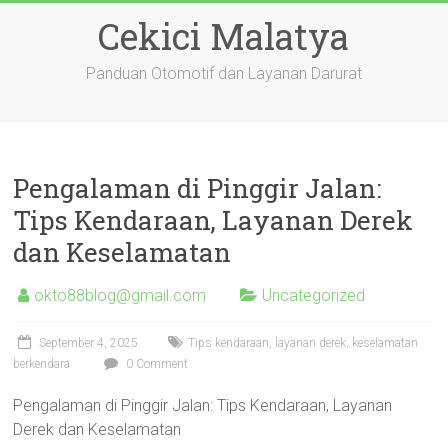
Skip
Cekici Malatya
to
content
Panduan Otomotif dan Layanan Darurat
Pengalaman di Pinggir Jalan:
Tips Kendaraan, Layanan Derek
dan Keselamatan
okto88blog@gmail.com
Uncategorized
September 4, 2025
Tips kendaraan, layanan derek, keselamatan
berkendara
0 Comment
Pengalaman di Pinggir Jalan: Tips Kendaraan, Layanan
Derek dan Keselamatan