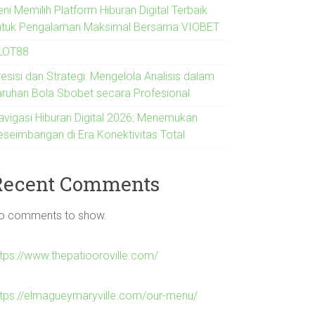
ni Memilih Platform Hiburan Digital Terbaik
ntuk Pengalaman Maksimal Bersama VIOBET
LOT88
esisi dan Strategi: Mengelola Analisis dalam
aruhan Bola Sbobet secara Profesional
avigasi Hiburan Digital 2026: Menemukan
eseimbangan di Era Konektivitas Total
Recent Comments
o comments to show.
ttps://www.thepatiooroville.com/
ttps://elmagueymaryville.com/our-menu/