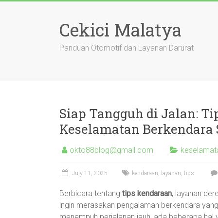
Skip
to
Cekici Malatya
content
Panduan Otomotif dan Layanan Darurat
Siap Tangguh di Jalan: T
Keselamatan Berkendara 
okto88blog@gmail.com
keselamat
July 11, 2025
kendaraan
,
layanan
,
tips
Berbicara tentang
tips kendaraan
, layanan der
ingin merasakan pengalaman berkendara yang
menempuh perjalanan jauh, ada beberapa hal ya