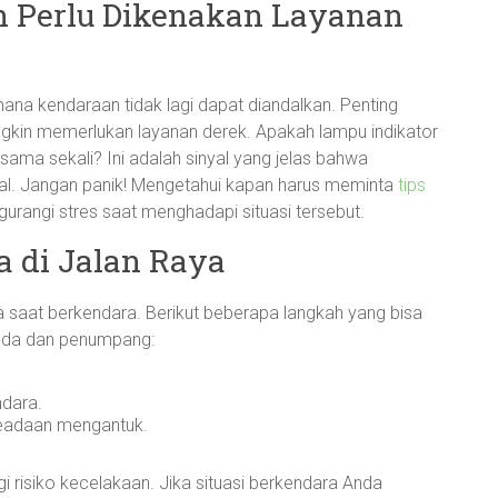
 Perlu Dikenakan Layanan
 mana kendaraan tidak lagi dapat diandalkan. Penting
kin memerlukan layanan derek. Apakah lampu indikator
ama sekali? Ini adalah sinyal yang jelas bahwa
nal. Jangan panik! Mengetahui kapan harus meminta
tips
angi stres saat menghadapi situasi tersebut.
 di Jalan Raya
a saat berkendara. Berikut beberapa langkah yang bisa
nda dan penumpang:
dara.
eadaan mengantuk.
 risiko kecelakaan. Jika situasi berkendara Anda