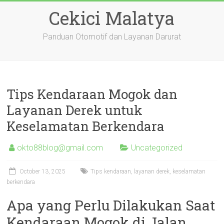
Skip
Cekici Malatya
to
content
Panduan Otomotif dan Layanan Darurat
Tips Kendaraan Mogok dan
Layanan Derek untuk
Keselamatan Berkendara
okto88blog@gmail.com
Uncategorized
October 13, 2025
Tips kendaraan, layanan derek, keselamatan
berkendara
Apa yang Perlu Dilakukan Saat
Kendaraan Mogok di Jalan